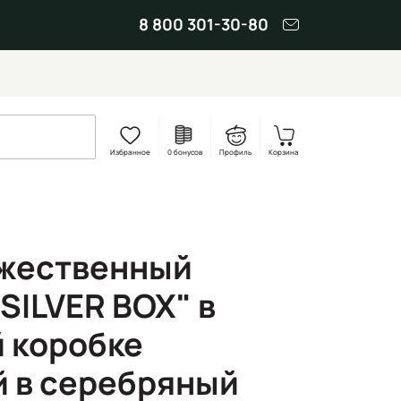
8 800 301-30-80
Избранное
0 бонусов
Профиль
Корзина
ожественный
"SILVER BOX" в
 коробке
 в серебряный