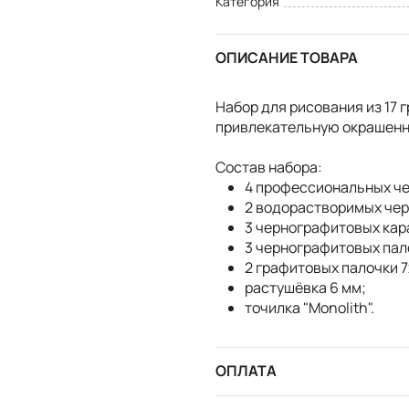
Категория
ОПИСАНИЕ ТОВАРА
Набор для рисования из 17
привлекательную окрашенн
Состав набора:
4 профессиональных че
2 водорастворимых чер
3 чернографитовых кара
3 чернографитовых пало
2 графитовых палочки 7x
растушёвка 6 мм;
точилка "Monolith".
ОПЛАТА