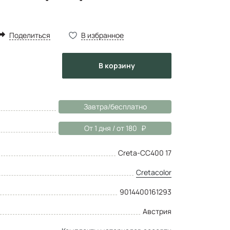
Поделиться
В избранное
в корзину
Завтра/бесплатно
От 1 дня / от 180
Creta-CC400 17
Cretacolor
9014400161293
Австрия