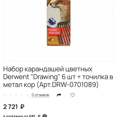
Набор карандашей цветных
Derwent "Drawing" 6 шт + точилка в
метал кор (Арт.DRW-0701089)
0 отзывов
2 721
4 платежа от 681
?