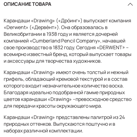
ОПИСАНИЕ ТОВАРА
Карандаши «Drawing» («Дрóинг») выпускает компания
«Derwent» («Дервѐнт»). Она образовалась в
Великобритании в 1938 году и является дочерней
компанией «Cumberland Pencil Company», начавшей
свое производство в 1832 году. Сегодня «DERWENT» –
всемирно известный бренд, который выпускает товары
и аксессуары для творчества художников.
Карандаши «Drawing» имеют очень толстый и нежный
грифель, обладающий кремовой текстурой и в состав
которого входит незначительное количество воска.
Благодаря идеально подобранной гамме природных
цветов карандаши «Drawing» –превосходное средство
для передачи красоты окружающего мира.
Карандаши «Drawing» представлены палитрой из 24
природных оттенков. Выпускаются поштучно и в
наборах различной комплектации.