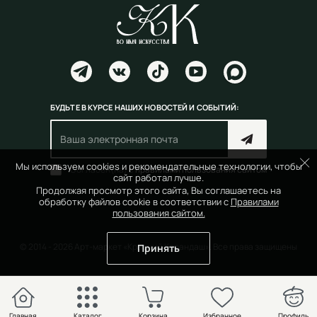
БУДЬТЕ В КУРСЕ НАШИХ НОВОСТЕЙ И СОБЫТИЙ:
Мы используем cookies и рекомендательные технологии, чтобы
Согласен(на) с
правилами пользования сайтом
сайт работал лучше.
Продолжая просмотр этого сайта, Вы соглашаетесь на
обработку файлов cookie в соответствии с
Правилами
пользования сайтом.
© 2014 - 2026 Арт-маркет «Красный Карандаш». Все права защищены
Принять
Главная
Каталог
Корзина
Избранное
Профиль