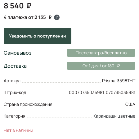
8 540
4 платежа от 2 135
?
Уведомить
о поступлении
Самовывоз
Послезавтра/бесплатно
Доставка
От 1 дня / от 180
Артикул
Prisma-3598THT
Штрих-код
00070735035981, 070735035981
Страна происхождения
США
Категория
Карандаши цветные
Нет в наличии