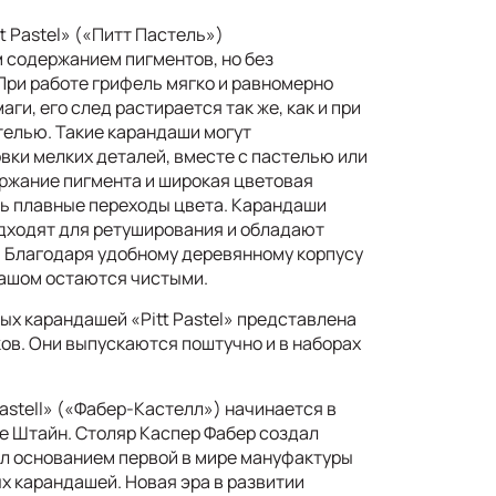
 Pastel» («Питт Пастель»)
 содержанием пигментов, но без
При работе грифель мягко и равномерно
ги, его след растирается так же, как и при
телью. Такие карандаши могут
вки мелких деталей, вместе с пастелью или
ержание пигмента и широкая цветовая
ь плавные переходы цвета. Карандаши
одходят для ретуширования и обладают
 Благодаря удобному деревянному корпусу
дашом остаются чистыми.
ых карандашей «Pitt Pastel» представлена
ов. Они выпускаются поштучно и в наборах
astell» («Фабер-Кастелл») начинается в
де Штайн. Столяр Каспер Фабер создал
л основанием первой в мире мануфактуры
х карандашей. Новая эра в развитии