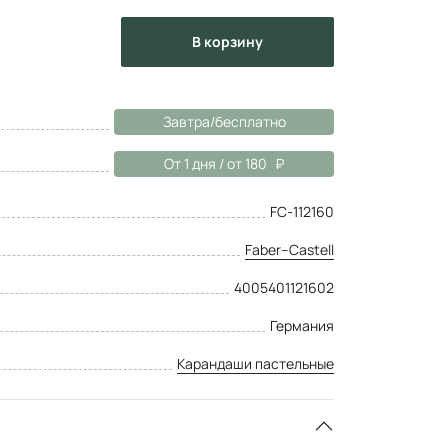
в корзину
Завтра/бесплатно
От 1 дня / от 180
FC-112160
Faber–Сastell
4005401121602
Германия
Карандаши пастельные