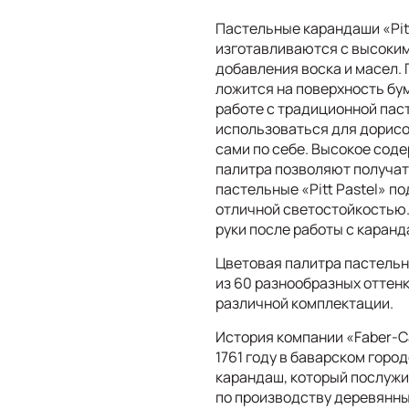
Пастельные карандаши «Pitt
изготавливаются с высоким
добавления воска и масел. 
ложится на поверхность бума
работе с традиционной пас
использоваться для дорисо
сами по себе. Высокое сод
палитра позволяют получат
пастельные «Pitt Pastel» п
отличной светостойкостью.
руки после работы с каран
Цветовая палитра пастельн
из 60 разнообразных оттенк
различной комплектации.
История компании «Faber-C
1761 году в баварском горо
карандаш, который послужи
по производству деревянны