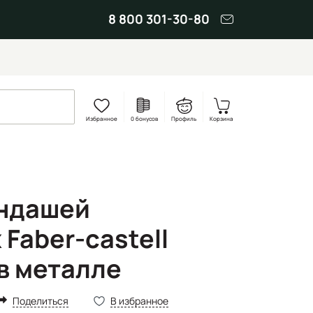
8 800 301-30-80
Избранное
0 бонусов
Профиль
Корзина
андашей
Faber-castell
 в металле
Поделиться
В избранное