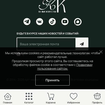
БУДЬТЕ В КУРСЕ НАШИХ НОВОСТЕЙ И СОБЫТИЙ:
Мы используем cookies и рекомендательные технологии, чтобы
Согласен(на) с
правилами пользования сайтом
сайт работал лучше.
Продолжая просмотр этого сайта, Вы соглашаетесь на
обработку файлов cookie в соответствии с
Правилами
пользования сайтом.
© 2014 - 2026 Арт-маркет «Красный Карандаш». Все права защищены
Принять
Главная
Каталог
Корзина
Избранное
Профиль