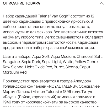
ОПИСАНИЕ ТОВАРА
Набор карандашей Talens "Van Gogh" состоит из 12
цветных карандашей с превосходной яркостью. В
наборе представлены самые популярные цвета,
используемые для эскизов. Все цвета отлично ложатся
на бумагу любого типа, легко смешиваются и обладают
высокими параметрами светостойкости. Карандаши
представлены в наборах различной комплектации.
Цвета в наборе: Aqua Soft, Aqua Medium, Charcoal, Soft,
Sanguine, Sepia Dark, Sepia Light, White, Yellow Ochre,
Raw Sienna, Light Oxide Red, Burnt, Sienna, Caput
Mortuum Red.
Производство: производится в городе Апелдорн
голландской компанией «ROYAL TALENS». Основал её
Мартин Таленс (Marten Talens) в 1899 году. Титул
«Royal» (Ройал, королевский) компания получила в
1949 году от королевской четы за высокое качество