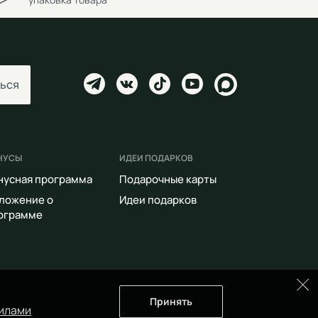
ься
НУСЫ
ИДЕИ ПОДАРКОВ
нусная программа
Подарочные карты
ложение о
Идеи подарков
ограмме
Принять
илами