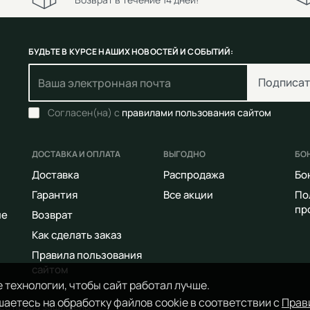
БУДЬТЕ В КУРСЕ НАШИХ НОВОСТЕЙ И СОБЫТИЙ:
Подписат
Согласен(на) с
правилами пользования сайтом
ДОСТАВКА И ОПЛАТА
ВЫГОДНО
БО
Доставка
Распродажа
Бо
Гарантия
Все акции
По
пр
ие
Возврат
Как сделать заказ
Правила пользования
сайтом
 технологии, чтобы сайт работал лучше.
аетесь на обработку файлов cookie в соответствии с
Прав
Все права защищены