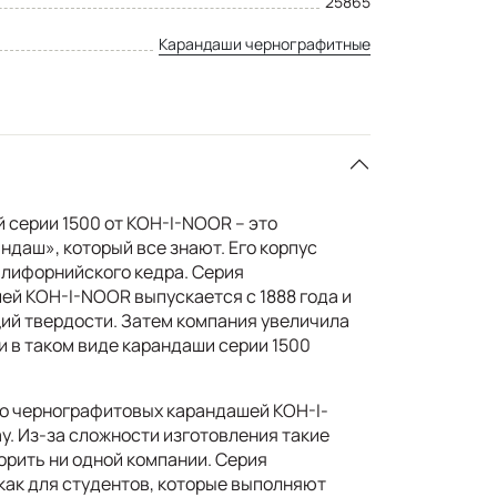
25865
Карандаши чернографитные
серии 1500 от KOH-I-NOOR – это
ндаш», который все знают. Его корпус
алифорнийского кедра. Серия
й KOH-I-NOOR выпускается с 1888 года и
ций твердости. Затем компания увеличила
и в таком виде карандаши серии 1500
о чернографитовых карандашей KOH-I-
у. Из-за сложности изготовления такие
орить ни одной компании. Серия
как для студентов, которые выполняют