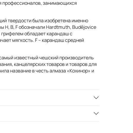
ля профессионалов, занимающихся
ций твердости была изобретена именно
ы H, B, F обозначали Hardtmuth, Budějovice
м грифелем обладает карандаш с
ачает мягкость. F – карандаш средней
амый известный чешский производитель
ания, канцелярских товаров и товаров для
ила название в честь алмаза «Кохинор» и