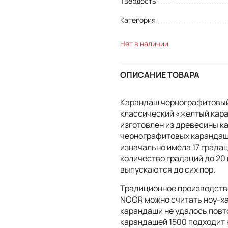
Твердость
Категория
Нет в наличии
ОПИСАНИЕ ТОВАРА
Карандаш чернографитовый 
классический «желтый кара
изготовлен из древесины к
чернографитовых карандаше
изначально имела 17 града
количество градаций до 20 
выпускаются до сих пор.
Традиционное производств
NOOR можно считать ноу-ха
карандаши не удалось повт
карандашей 1500 подходит 