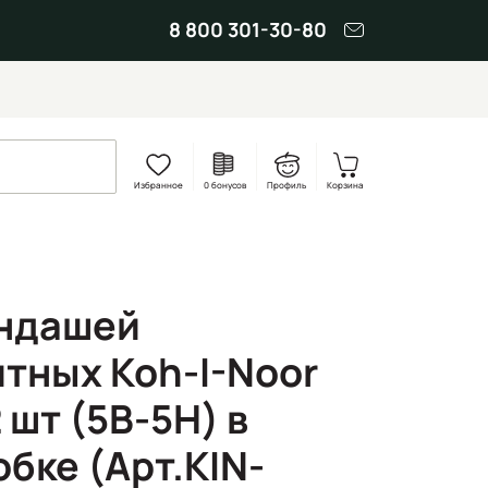
8 800 301-30-80
Избранное
0 бонусов
Профиль
Корзина
андашей
тных Koh-I-Noor
 шт (5В-5Н) в
бке (Арт.KIN-