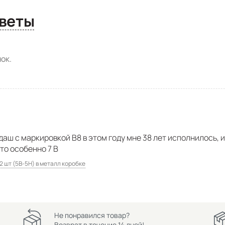
сы и ответы
ок.
аш с маркировкой B8 в этом году мне 38 лет исполнилось, и
о особенно 7 B
 шт (5В-5Н) в металл коробке
Не понравился товар?
Возврат в течение 14 дней!