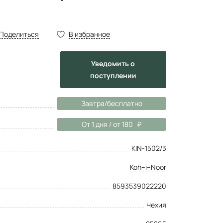
Поделиться
В избранное
Уведомить
о
поступлении
Завтра/бесплатно
От 1 дня / от 180
KIN-1502/3
Koh–i–Noor
8593539022220
Чехия