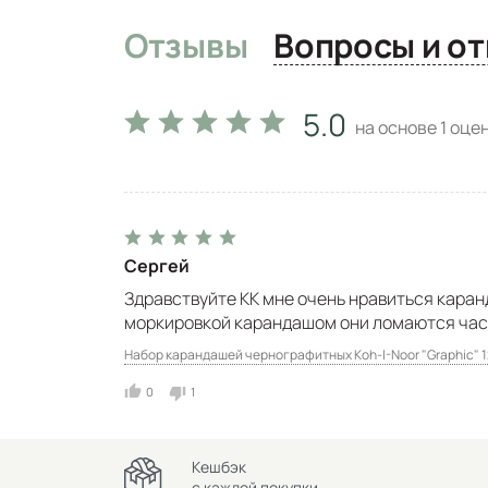
Отзывы
Вопро
5.0
на основе
1
оцен
Сергей
Здравствуйте КК мне очень нравиться каранд
моркировкой карандашом они ломаются част
Набор карандашей чернографитных Koh-I-Noor "Graphic" 12
0
1
Кешбэк
с каждой покупки