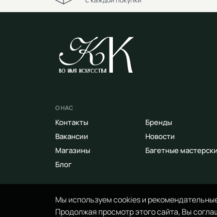
О НАС
Контакты
Бренды
Вакансии
Новости
Магазины
Багетные мастерск
Блог
Мы используем cookies и рекомендательные
Продолжая просмотр этого сайта, Вы соглаш
© 2014 - 2026 Арт-маркет «Красный Карандаш». 