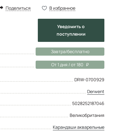
Поделиться
В избранное
Уведомить
о
поступлении
Завтра/бесплатно
От 1 дня / от 180
DRW-0700929
Derwent
5028252187046
Великобритания
Карандаши акварельные