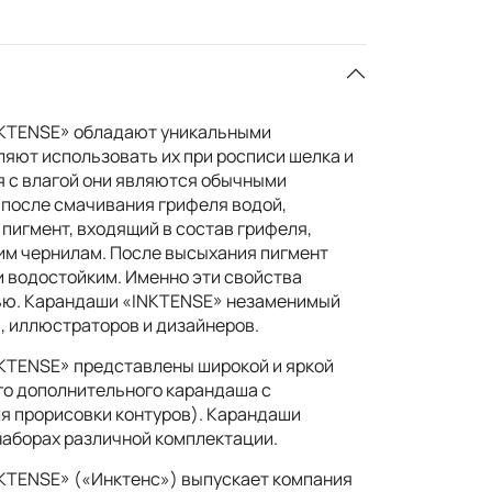
KTENSE» обладают уникальными
ляют использовать их при росписи шелка и
я с влагой они являются обычными
после смачивания грифеля водой,
пигмент, входящий в состав грифеля,
им чернилам. После высыхания пигмент
 водостойким. Именно эти свойства
нью. Карандаши «INKTENSE» незаменимый
, иллюстраторов и дизайнеров.
KTENSE» представлены широкой и яркой
ого дополнительного карандаша с
я прорисовки контуров). Карандаши
наборах различной комплектации.
KTENSE» («Инктенс») выпускает компания