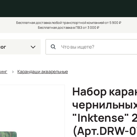
Бесплатная доставка любой транспортной компанией от 5 900 ₽
Бесплатная доставка в ПВЗ от 3 000 ₽
лог
чинг
Карандаши акварельные
Набор кар
чернильных
"Inktense" 
(Арт.DRW-0