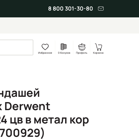
8 800 301-30-80
Избранное
0 бонусов
Профиль
Корзина
андашей
 Derwent
24 цв в метал кор
700929)