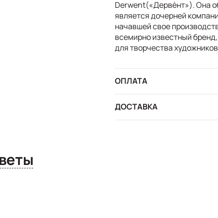
Derwent(«Дервѐнт»). Она об
является дочерней компани
начавшей свое производств
всемирно известный бренд,
для творчества художников
ОПЛАТА
ДОСТАВКА
сы и ответы