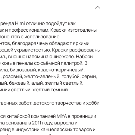
ренда Himi отлично подойдут как
к и профессионалам. Краски изготовлены
понентов с использование
нтов, благодаря чему обладают яркими
рошей укрывистостью. Краски расфасованы
 мл., внешне напоминающие желе. Наборы
иковые пеналы со съёмной палитрой. В
лила, бирюзовый, красно-коричневый,
 розовый, желто-зеленый, голубой, серый,
ый, бежевый, алый, желтый светлый,
синий светлый, желтый темный.
венных работ, детского творчества и хобби.
ся китайской компанией MIYA в провинции
а основана в 2011 году, выросла и
ренд в индустрии канцелярских товаров и