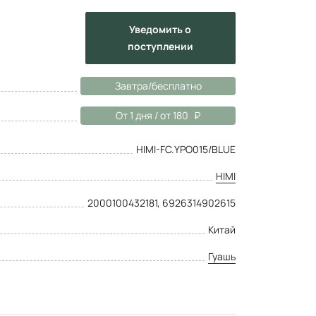
Уведомить
о
поступлении
Завтра/бесплатно
От 1 дня / от 180
HIMI-FC.YPO015/BLUE
HIMI
2000100432181, 6926314902615
Китай
Гуашь