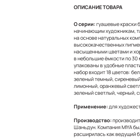
ОПИСАНИЕ ТОВАРА
О серии:
гуашевые краски б
начинающим художникам, та
на основе натуральных ком
высококачественных пигме
насыщенными цветами и хо
в небольшие ёмкости по 30
упакованы в удобные пласт
набор входит 18 цветов: бе
зеленый темный, сиреневый,
лимонный, оранжевый светл
зеленый светлый, черный, 
Применение:
для художест
Производство:
производит
Шаньдун. Компания MIYA был
расширилась как ведущий б