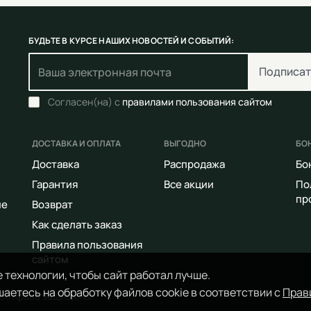
БУДЬТЕ В КУРСЕ НАШИХ НОВОСТЕЙ И СОБЫТИЙ:
Подписат
Согласен(на) с
правилами пользования сайтом
ДОСТАВКА И ОПЛАТА
ВЫГОДНО
БО
Доставка
Распродажа
Бо
Гарантия
Все акции
По
пр
ие
Возврат
Как сделать заказ
Правила пользования
сайтом
 технологии, чтобы сайт работал лучше.
аетесь на обработку файлов cookie в соответствии с
Прав
Все права защищены