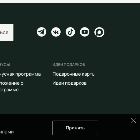
ься
НУСЫ
ИДЕИ ПОДАРКОВ
нусная программа
Подарочные карты
ложение о
Идеи подарков
ограмме
Принять
илами