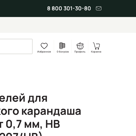
8 800 301-30-80
Избранное
0 бонусов
Профиль
Корзина
елей для
ого карандаша
т 0,7 мм, НВ