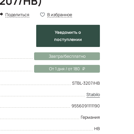
3207/НВ)
Поделиться
В избранное
Уведомить
о
поступлении
Завтра/бесплатно
От 1 дня / от 180
STBL-3207/НВ
Stabilo
9556091111190
Германия
HB