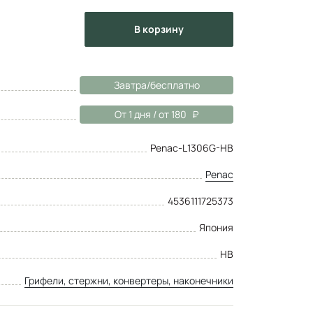
в корзину
Завтра/бесплатно
От 1 дня / от 180
Penac-L1306G-HB
Penac
4536111725373
Япония
HB
Грифели, стержни, конвертеры, наконечники