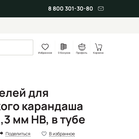
8 800 301-30-80
Избранное
0 бонусов
Профиль
Корзина
елей для
ого карандаша
,3 мм НВ, в тубе
Поделиться
В избранное