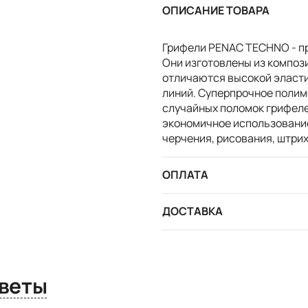
ОПИСАНИЕ ТОВАРА
Грифели PENAC TECHNO - пр
Они изготовлены из композ
отличаются высокой эласт
линий. Суперпрочное поли
случайных поломок грифеле
экономичное использование
черчения, рисования, штри
ОПЛАТА
ДОСТАВКА
сы и ответы