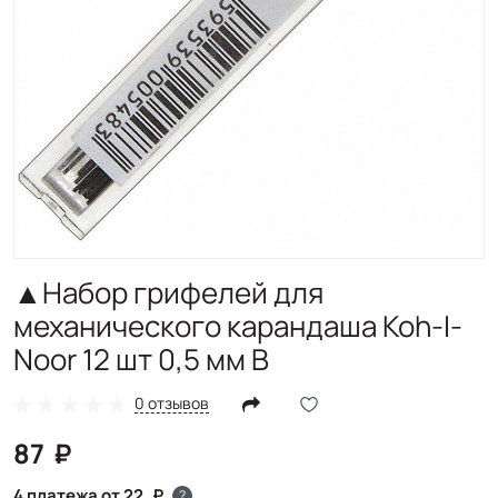
▲Набор грифелей для
механического карандаша Koh-I-
Noor 12 шт 0,5 мм B
0 отзывов
87
4 платежа от 22
?