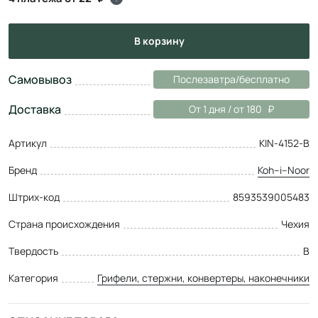
в корзину
Самовывоз
Послезавтра/бесплатно
Доставка
От 1 дня / от 180
Артикул
KIN-4152-B
Бренд
Koh–i–Noor
Штрих-код
8593539005483
Страна происхождения
Чехия
Твердость
B
Категория
Грифели, стержни, конвертеры, наконечники