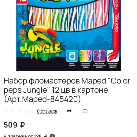
Набор фломастеров Maped "Color
peps Jungle" 12 цв в картоне
(Арт.Maped-845420)
0 отзывов
509
4 платежа от 128
?