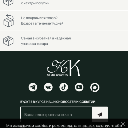
с каждой покупки
Не понравился товар?
Возврат в течение 14 дней!
Самая аккуратная и надежная
упаковка товара
БУДЬТЕ В КУРСЕ НАШИХ НОВОСТЕЙ И СОБЫТИЙ:
Мы используем cookies и рекомендательные технологии, чтобы
Согласен(на) с
правилами пользования сайтом