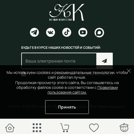
БУДЬТЕ В КУРСЕ НАШИХ НОВОСТЕЙ И СОБЫТИЙ:
Мы используем cookies и рекомендательные технологии, чтобы
Согласен(на) с
правилами пользования сайтом
сайт работал лучше.
Продолжая просмотр этого сайта, Вы соглашаетесь на
обработку файлов cookie в соответствии с
Правилами
пользования сайтом.
© 2014 - 2026 Арт-маркет «Красный Карандаш». Все права защищены
Принять