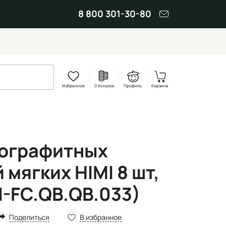
8 800 301-30-80
Избранное
0 бонусов
Профиль
Корзина
нографитных
мягких HIMI 8 шт,
I-FC.QB.QB.033)
Поделиться
В избранное