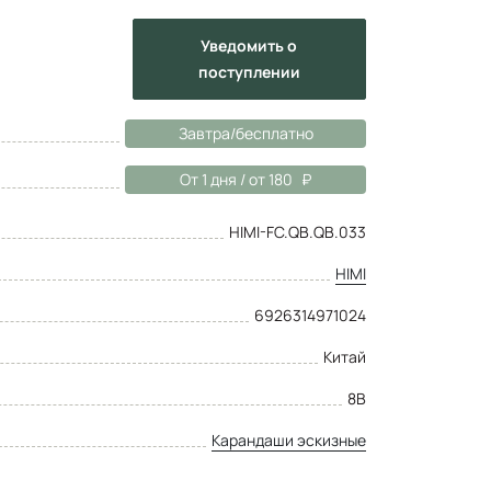
Уведомить
о
поступлении
Завтра/бесплатно
От 1 дня / от 180
HIMI-FC.QB.QB.033
HIMI
6926314971024
Китай
8B
Карандаши эскизные