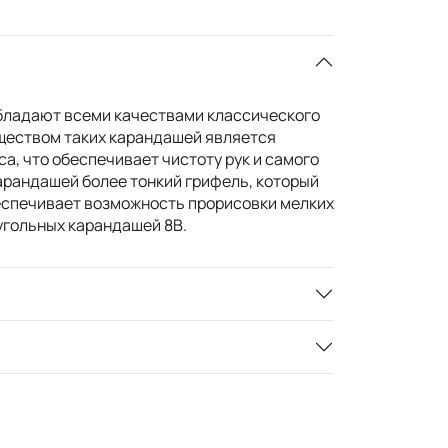
бладают всеми качествами классического
ществом таких карандашей является
а, что обеспечивает чистоту рук и самого
карандашей более тонкий грифель, который
беспечивает возможность прорисовки мелких
 угольных карандашей 8B.