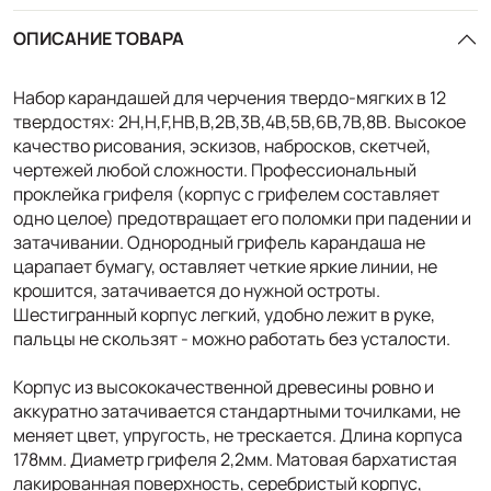
ОПИСАНИЕ ТОВАРА
Набор карандашей для черчения твердо-мягких в 12
твердостях: 2H,H,F,HB,B,2B,3B,4B,5B,6B,7B,8B. Высокое
качество рисования, эскизов, набросков, скетчей,
чертежей любой сложности. Профессиональный
проклейка грифеля (корпус с грифелем составляет
одно целое) предотвращает его поломки при падении и
затачивании. Однородный грифель карандаша не
царапает бумагу, оставляет четкие яркие линии, не
крошится, затачивается до нужной остроты.
Шестигранный корпус легкий, удобно лежит в руке,
пальцы не скользят - можно работать без усталости.
Корпус из высококачественной древесины ровно и
аккуратно затачивается стандартными точилками, не
меняет цвет, упругость, не трескается. Длина корпуса
178мм. Диаметр грифеля 2,2мм. Матовая бархатистая
лакированная поверхность, серебристый корпус,