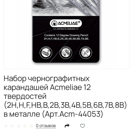
Набор чернографитных
карандашей Acmeliae 12
твердостей
(2H,H,F,HB,B,2B,3B,4B,5B,6B,7B,8B)
в металле (Арт.Acm-44053)
0 отзывов