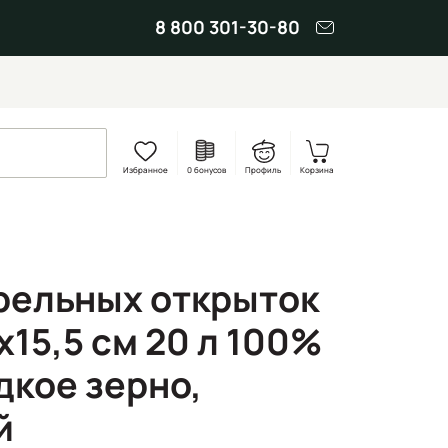
8 800 301-30-80
Избранное
0 бонусов
Профиль
Корзина
рельных открыток
х15,5 см 20 л 100%
дкое зерно,
й