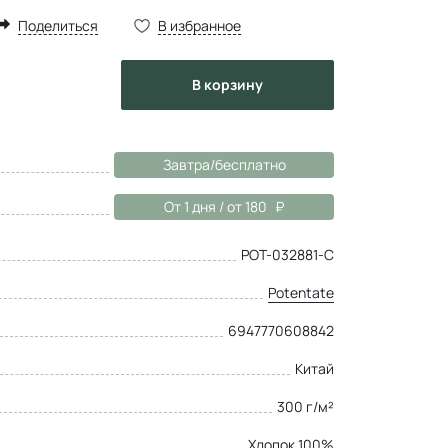
Поделиться
В избранное
в корзину
Завтра/бесплатно
От 1 дня / от 180
POT-032881-C
Potentate
6947770608842
Китай
300 г/м²
Хлопок 100%