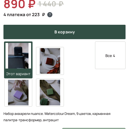
890
1 440
4 платежа от 223
?
в корзину
Все 4
Набор акварели nuance. Watercolour Dream, 9 цветов, карманная
палитра-трансформер, антрацит