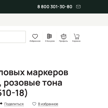
8 800 301-30-80
Избранное
0 бонусов
Профиль
Корзина
ловых маркеров
, розовые тона
510-18)
Поделиться
В избранное