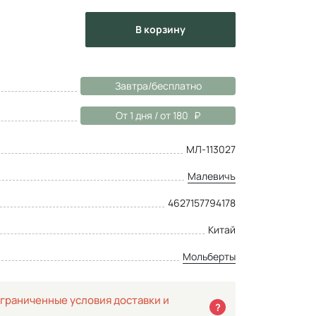
в корзину
Завтра/бесплатно
От 1 дня / от 180
МЛ-113027
Малевичъ
4627157794178
Китай
Мольберты
граниченные условия доставки и
?