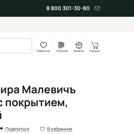
8 800 301-30-80
Избранное
0 бонусов
Профиль
Корзина
ира Малевичъ
с покрытием,
й
Поделиться
В избранное