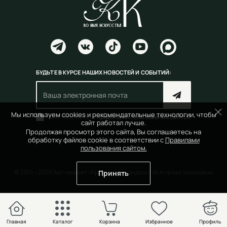
БУДЬТЕ В КУРСЕ НАШИХ НОВОСТЕЙ И СОБЫТИЙ:
Мы используем cookies и рекомендательные технологии, чтобы
Согласен(на) с
правилами пользования сайтом
сайт работал лучше.
Продолжая просмотр этого сайта, Вы соглашаетесь на
обработку файлов cookie в соответствии с
Правилами
пользования сайтом.
© 2014 - 2026 Арт-маркет «Красный Карандаш». Все права защищены
Принять
Главная
Каталог
Корзина
Избранное
Профиль