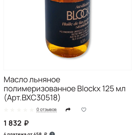
Масло льняное
полимеризованное Blockx 125 мл
(Арт.BXC30518)
0 отзывов
1 832
4 платежа от 458
?