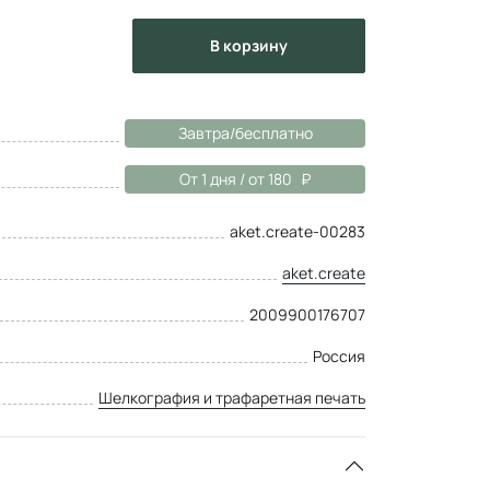
в корзину
Завтра/бесплатно
От 1 дня / от 180
aket.create-00283
aket.create
2009900176707
Россия
Шелкография и трафаретная печать