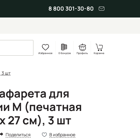
8 800 301-30-80
Избранное
0 бонусов
Профиль
Корзина
 3 шт
рафарета для
и M (печатная
 27 см), 3 шт
Поделиться
В избранное