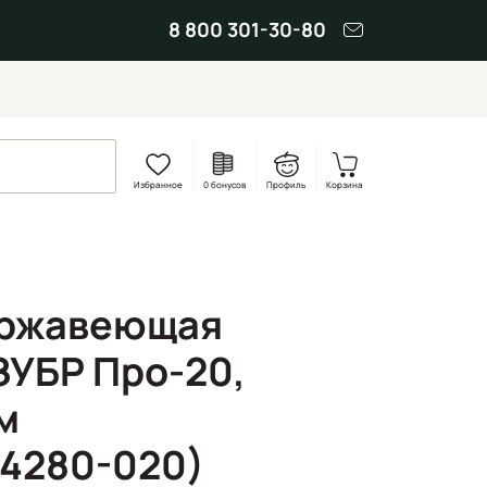
8 800 301-30-80
Избранное
0 бонусов
Профиль
Корзина
ержавеющая
ЗУБР Про-20,
м
34280-020)