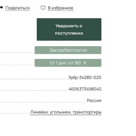
Поделиться
В избранное
Уведомить
о
поступлении
Завтра/бесплатно
От 1 дня / от 180
Зубр-34280-020
4606373458040
Россия
Линейки, угольники, транспортиры