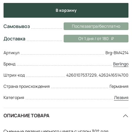
в корзину
Самовывоз
Послезавтра/бесплатно
Доставка
От 1 дня / от 180
Артикул
Brg-BM4214
Бренд
Berlingo
Штрих-код
4260107537229, 4262416514700
Страна происхождения
Германия
Категория
Лезвия
ОПИСАНИЕ ТОВАРА
Сменные лезвия черного цвета с углом 30° для