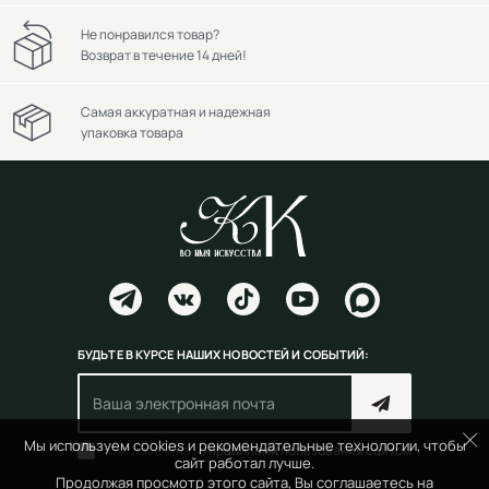
Не понравился товар?
Возврат в течение 14 дней!
Самая аккуратная и надежная
упаковка товара
БУДЬТЕ В КУРСЕ НАШИХ НОВОСТЕЙ И СОБЫТИЙ:
Мы используем cookies и рекомендательные технологии, чтобы
Согласен(на) с
правилами пользования сайтом
сайт работал лучше.
Продолжая просмотр этого сайта, Вы соглашаетесь на