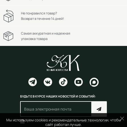
Не понравился товар?
Возврат в течение 14 дней!
Самая аккуратная и надежная
упаковка товара
БУДЬТЕ В КУРСЕ НАШИХ НОВОСТЕЙ И СОБЫТИЙ:
Мы используем cookies и рекомендательные технологии, чтобы
Согласен(на) с
правилами пользования сайтом
сайт работал лучше.