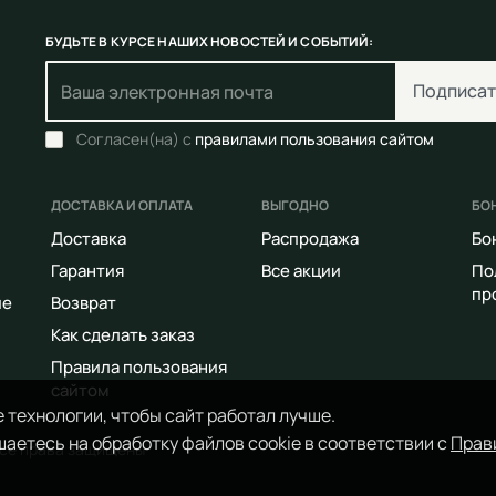
БУДЬТЕ В КУРСЕ НАШИХ НОВОСТЕЙ И СОБЫТИЙ:
Подписат
Согласен(на) с
правилами пользования сайтом
ДОСТАВКА И ОПЛАТА
ВЫГОДНО
БО
Доставка
Распродажа
Бо
Гарантия
Все акции
По
пр
ие
Возврат
Как сделать заказ
Правила пользования
сайтом
 технологии, чтобы сайт работал лучше.
аетесь на обработку файлов cookie в соответствии с
Прав
Все права защищены