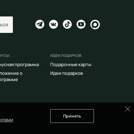
ься
НУСЫ
ИДЕИ ПОДАРКОВ
нусная программа
Подарочные карты
ложение о
Идеи подарков
ограмме
Принять
илами