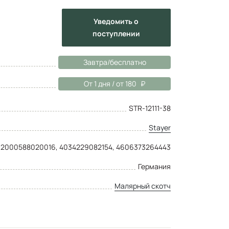
Уведомить
о
поступлении
Завтра/бесплатно
От 1 дня / от 180
STR-12111-38
Stayer
2000588020016, 4034229082154, 4606373264443
Германия
Малярный скотч