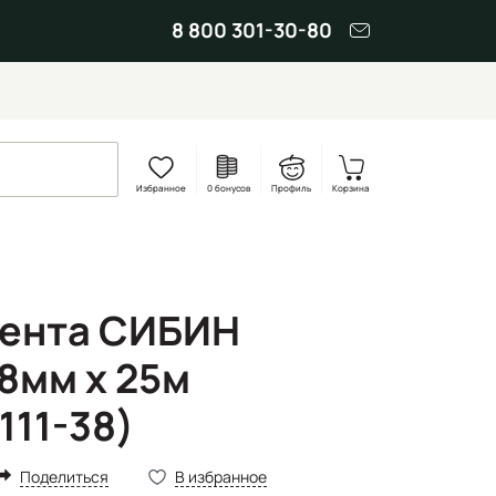
8 800 301-30-80
Избранное
0 бонусов
Профиль
Корзина
лента СИБИН
8мм х 25м
111-38)
Поделиться
В избранное