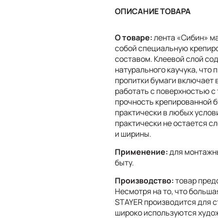
ОПИСАНИЕ ТОВАРА
О товаре:
лента «Сибин» м
собой специальную крепир
составом. Клеевой слой со
натурального каучука, что 
пропитки бумаги включает 
работать с поверхностью с
прочность крепированной б
практически в любых услов
практически не остается сл
и ширины.
Применение:
для монтажны
быту.
Производство:
товар пред
Несмотря на то, что больша
STAYER производится для с
широко используются худож