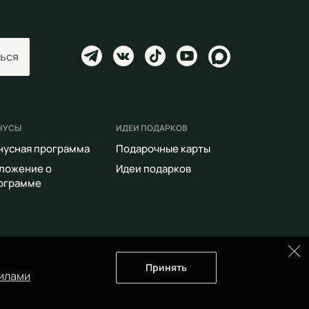
ься
НУСЫ
ИДЕИ ПОДАРКОВ
нусная программа
Подарочные карты
ложение о
Идеи подарков
ограмме
Принять
илами