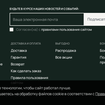
БУДЬТЕ В КУРСЕ НАШИХ НОВОСТЕЙ И СОБЫТИЙ:
Подписат
Согласен(на) с
правилами пользования сайтом
ДОСТАВКА И ОПЛАТА
ВЫГОДНО
БО
Доставка
Распродажа
Бо
Гарантия
Все акции
По
пр
ие
Возврат
Как сделать заказ
Правила пользования
сайтом
 технологии, чтобы сайт работал лучше.
аетесь на обработку файлов cookie в соответствии с
Прав
Все права защищены