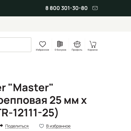
8 800 301-30-80
Избранное
0 бонусов
Профиль
Корзина
r "Master"
репповая 25 мм х
TR-12111-25)
Поделиться
В избранное