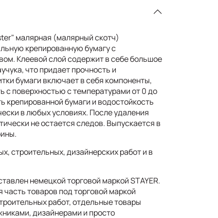
ster" малярная (малярный скотч)
альную крепированную бумагу с
ом. Клеевой слой содержит в себе большое
учука, что придает прочность и
итки бумаги включает в себя компоненты,
ь с поверхностью с температурами от 0 до
ь крепированной бумаги и водостойкость
чески в любых условиях. После удаления
тически не остается следов. Выпускается в
рины.
х, строительных, дизайнерских работ и в
ставлен немецкой торговой маркой STAYER.
я часть товаров под торговой маркой
троительных работ, отдельные товары
никами, дизайнерами и просто