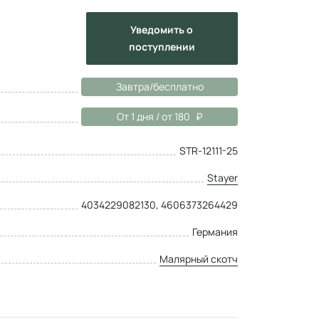
Уведомить
о
поступлении
Завтра/бесплатно
От 1 дня / от 180
STR-12111-25
Stayer
4034229082130, 4606373264429
Германия
Малярный скотч