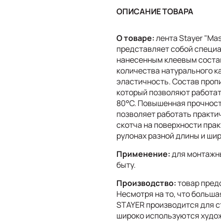
ОПИСАНИЕ ТОВАРА
О товаре:
лента Stayer "Ma
представляет собой специ
нанесенным клеевым состав
количества натурального ка
эластичность. Состав проп
который позволяют работат
80°С. Повышенная прочност
позволяет работать практи
скотча на поверхности прак
рулонах разной длины и ши
Применение:
для монтажны
быту.
Производство:
товар пред
Несмотря на то, что больша
STAYER производится для с
широко используются худож