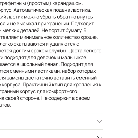
ографитным (простым) карандашом.
рпус. Автоматическая подача ластика.
ий ластик можно убрать обратно внутрь
лся и не высыхал при хранении. Подходит
 мелких деталей. Не портит бумагу. В
ставляет минимальное количество крошек
 легко скатываются и удаляются с
ается долгим сроком службы. Цвета легкого
и подходят для девочек и мальчиков.
ается в школьный пенал. Подходит для
тся сменными ластиками, набор которых
Для замены достаточно вставить сменный
е корпуса. Практичный клип для крепления к
гранный корпус для комфортного
а своей стороне. Не содержит в своем
атов.