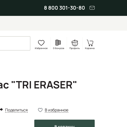
8 800 301-30-80
Избранное
0 бонусов
Профиль
Корзина
ac "TRI ERASER"
Поделиться
В избранное
в корзину