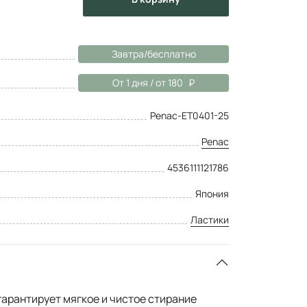
Завтра/бесплатно
От 1 дня / от 180
Penac-ET0401-25
Penac
4536111121786
Япония
Ластики
арантирует мягкое и чистое стирание