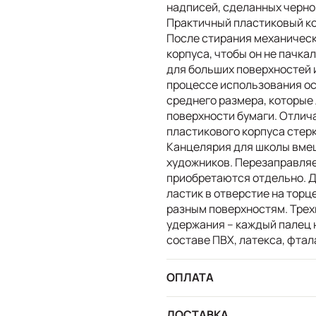
надписей, сделанных черн
Практичный пластиковый ко
После стирания механическ
корпуса, чтобы он не пачка
для больших поверхностей и
процессе использования о
среднего размера, которые
поверхности бумаги. Отлич
пластикового корпуса стерк
Канцелярия для школы вмещ
художников. Перезаправляе
приобретаются отдельно. 
ластик в отверстие на торц
разным поверхностям. Трех
удержания – каждый палец н
составе ПВХ, латекса, фтал
ОПЛАТА
ДОСТАВКА