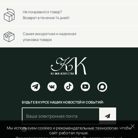
Не понравился товар?
Возврат в течение 14 дней!
Самая аккуратная и надежная
упаковка товара
БУДЬТЕ В КУРСЕ НАШИХ НОВОСТЕЙ И СОБЫТИЙ:
Мы используем cookies и рекомендательные технологии, чтобы
Согласен(на) с
правилами пользования сайтом
сайт работал лучше.