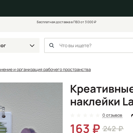
Бесплатная доставка в ПВЗ от 3 000 ₽
лог
анение и организация рабочего пространства
Креативные
наклейки L
0 отзывов
163
242