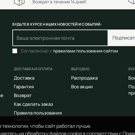
Возврат в течение 14 дней!
БУДЬТЕ В КУРСЕ НАШИХ НОВОСТЕЙ И СОБЫТИЙ:
Подписат
Согласен(на) с
правилами пользования сайтом
ДОСТАВКА И ОПЛАТА
ВЫГОДНО
БО
Доставка
Распродажа
Бо
Гарантия
Все акции
По
пр
ие
Возврат
Как сделать заказ
Правила пользования
сайтом
 технологии, чтобы сайт работал лучше.
аетесь на обработку файлов cookie в соответствии с
Прав