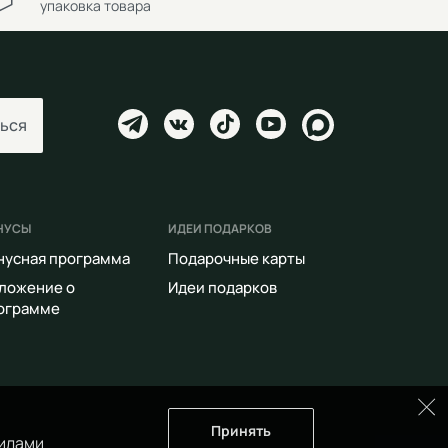
упаковка товара
ься
НУСЫ
ИДЕИ ПОДАРКОВ
нусная программа
Подарочные карты
ложение о
Идеи подарков
ограмме
Принять
илами