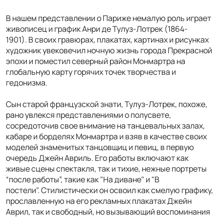
В нашем представлении о Париже немалую роль играет
живописец и график
Анри де Тулуз-Лотрек
(1864-
1901).
В своих гравюрах, плакатах, картинах и рисунках
художник
увековечил ночную жизнь города Прекрасной
эпохи
и
поместил северный район Монмартра на
глобальную карту горячих точек творчества и
гедонизма.
Сын старой французской знати, Тулуз-Лотрек, похоже,
рано увлекся представлениями о полусвете,
сосредоточив свое внимание на
танцевальных залах,
кабаре и борделях
Монмартра и взяв в качестве своих
моделей
знаменитых танцовщиц и певиц
, в первую
очередь Джейн Авриль.
Его работы включают как
живые сцены спектакля, так и тихие, нежные портреты
“после работы”, такие как "Н
а диване"
и "
В
постели".
Стилистически он освоил
как смелую графику,
прославленную на его рекламных плакатах Джейн
Аврил, так и свободный, но вызывающий воспоминания