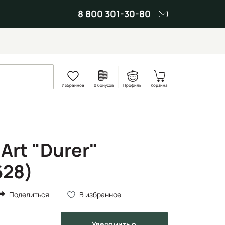
8 800 301-30-80
Избранное
0 бонусов
Профиль
Корзина
 Art "Durer"
628)
Поделиться
В избранное
Уведомить
о