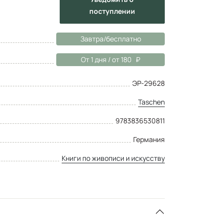
поступлении
Завтра/бесплатно
От 1 дня / от 180
ЭР-29628
Taschen
9783836530811
Германия
Книги по живописи и искусству