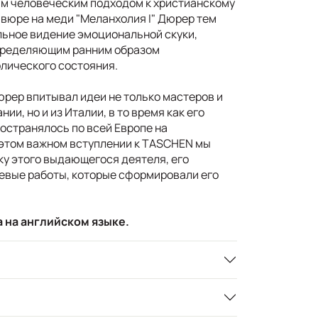
м человеческим подходом к христианскому
авюре на меди "Меланхолия I" Дюрер тем
ьное видение эмоциональной скуки,
пределяющим ранним образом
лического состояния.
рер впитывал идеи не только мастеров и
ии, но и из Италии, в то время как его
остранялось по всей Европе на
 этом важном вступлении к TASCHEN мы
у этого выдающегося деятеля, его
евые работы, которые сформировали его
 на английском языке.