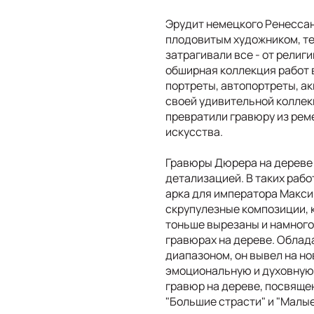
Эрудит немецкого Ренессан
плодовитым художником, те
затрагивали все - от религ
обширная коллекция работ 
портреты, автопортреты, ак
своей удивительной коллек
превратили гравюру из рем
искусства.
Гравюры Дюрера на дереве 
детализацией. В таких рабо
арка для императора Максим
скрупулезные композиции, 
тоньше вырезаны и намного
гравюрах на дереве. Обла
диапазоном, он вывел на н
эмоциональную и духовную 
гравюр на дереве, посвяще
"Большие страсти" и "Малые