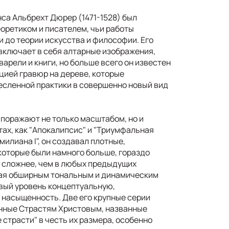
са Альбрехт Дюрер (1471-1528) был
оретиком и писателем, чьи работы
ии до теории искусства и философии. Его
включает в себя алтарные изображения,
варели и книги, но больше всего он известен
цией гравюр на дереве, которые
есленной практики в совершенно новый вид
поражают не только масштабом, но и
тах, как "Апокалипсис" и "Триумфальная
илиана I", он создавал плотные,
которые были намного больше, гораздо
 сложнее, чем в любых предыдущих
дая обширным тональным и динамическим
овый уровень концептуальную,
насыщенность. Две его крупные серии
нные Страстям Христовым, названные
 страсти" в честь их размера, особенно