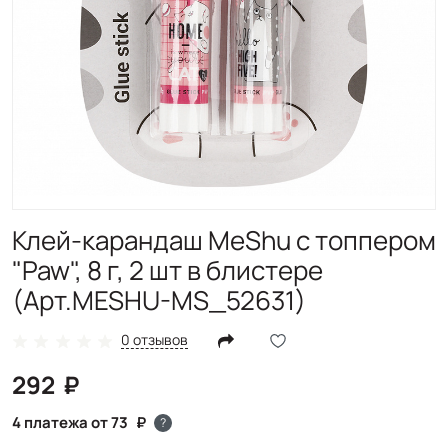
Клей-карандаш MeShu с топпером
"Paw", 8 г, 2 шт в блистере
(Арт.MESHU-MS_52631)
0 отзывов
292
4 платежа от 73
?