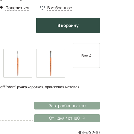
Поделиться
В избранное
в корзину
Все 4
ff "start" ручка короткая, оранжевая матовая,
Завтра/бесплатно
От 1 дня / от 180
Rbf-rsY2-10