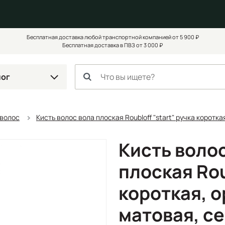
Бесплатная доставка любой транспортной компанией от 5 900 ₽
Бесплатная доставка в ПВЗ от 3 000 ₽
лог
 волос
Кисть волос вола плоская Roubloff "start" ручка корот
Кисть воло
плоская Rou
короткая, 
матовая, с