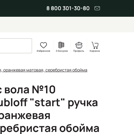
8 800 301-30-80
Избранное
0 бонусов
Профиль
Корзина
кая, оранжевая матовая, серебристая обойма
с вола №10
bloff "start" ручка
оранжевая
еребристая обойма