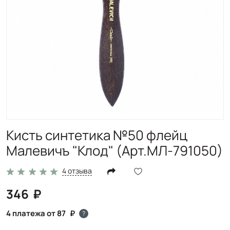
Кисть синтетика №50 флейц
Малевичъ "Клод" (Арт.МЛ-791050)
4 отзыва
346
4 платежа от 87
?