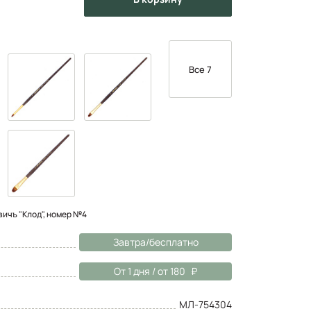
Все 7
ичъ "Клод", номер №4
Завтра/бесплатно
От 1 дня / от 180
МЛ-754304