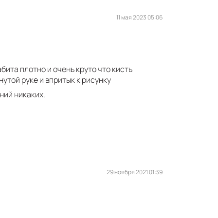
11 мая 2023 05:06
бита плотно и очень круто что кисть
утой руке и впритык к рисунку
ний никаких.
29 ноября 2021 01:39