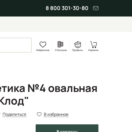
8 800 301-30-80
Избранное
0 бонусов
Профиль
Корзина
етика №4 овальная
Клод"
Поделиться
В избранное
в корзину