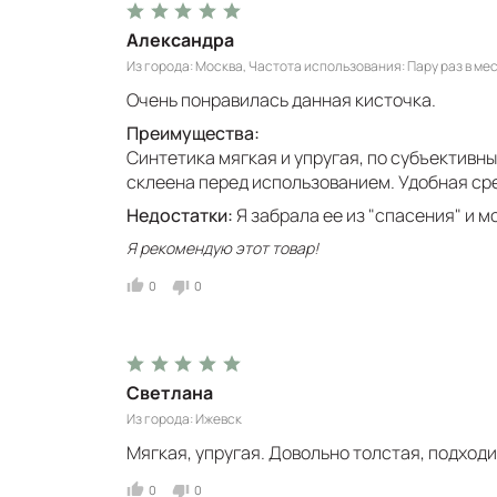
Александра
Из города
Москва
Частота использования
Пару раз в ме
Очень понравилась данная кисточка.
Преимущества:
Синтетика мягкая и упругая, по субъективн
склеена перед использованием. Удобная сре
Недостатки:
Я забрала ее из "спасения" и м
Я рекомендую этот товар!
0
0
Светлана
Из города
Ижевск
Мягкая, упругая. Довольно толстая, подход
0
0