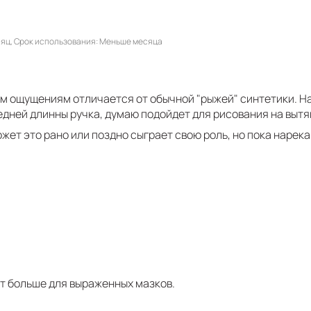
сяц
Срок использования
Меньше месяца
ым ощущениям отличается от обычной "рыжей" синтетики. На
дней длинны ручка, думаю подойдет для рисования на вытян
ожет это рано или поздно сыграет свою роль, но пока нарека
ит больше для выраженных мазков.