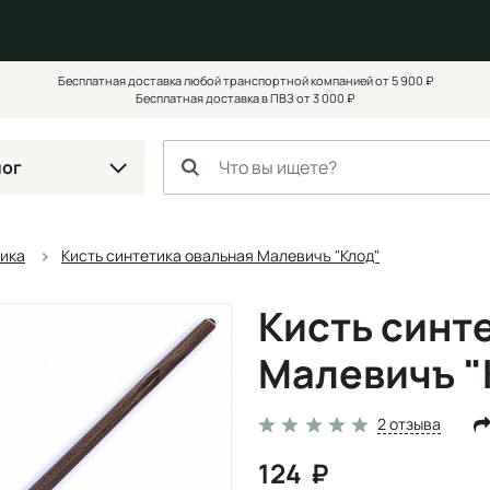
Бесплатная доставка любой транспортной компанией от 5 900 ₽
Бесплатная доставка в ПВЗ от 3 000 ₽
лог
тика
Кисть синтетика овальная Малевичъ "Клод"
Кисть синт
Малевичъ "
2 отзыва
124