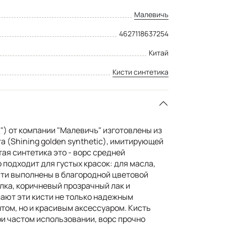
Малевичъ
4627118637254
Китай
Кисти синтетика
д") от компании "Малевичъ" изготовлены из
а (Shining golden synthetic), имитирующей
ая синтетика это - ворс средней
 подходит для густых красок: для масла,
исти выполнены в благородной цветовой
лка, коричневый прозрачный лак и
ают эти кисти не только надежным
ом, но и красивым аксессуаром. Кисть
и частом использовании, ворс прочно