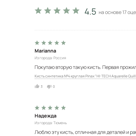
4.5
на основе
17
оце
Marianna
Из города
Россия
Покупаю вторую такую кисть. Первая прожил
Кисть синтетика №4 круглая Pinax "HI-TECH Aquarelle Quill
3
0
Надежда
Из города
Тюмень
Люблю эту кисть, отличная для деталей и р