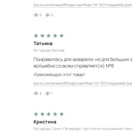
Кисть синтетика №6 круглая Pinax "HI-TECH Aquarelle Quill
3
0
Татьяна
Из города
Москва
Понравилась для акварели, но для больших з
волшебно со всем справляется) №8
Я рекомендую этот товар!
Кисть синтетика №10 круглая Pinax "HI-TECH Aquarelle Quil
3
1
Кристина
Из города
Санкт-Петербург
Частота использования
Неск