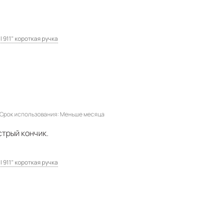
l 911" короткая ручка
Срок использования
Меньше месяца
стрый кончик.
l 911" короткая ручка