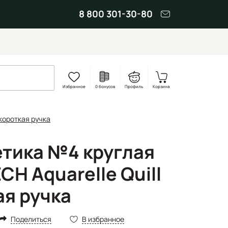
8 800 301-30-80
Избранное
0 бонусов
Профиль
Корзина
 короткая ручка
етика №4 круглая
CH Aquarelle Quill
ая ручка
Поделиться
В избранное