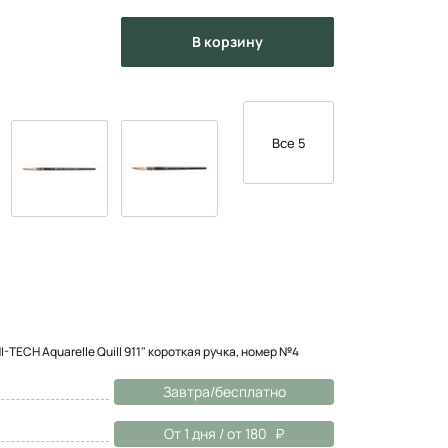
в корзину
Все 5
-TECH Aquarelle Quill 911" короткая ручка, номер №4
Завтра/бесплатно
От 1 дня / от 180