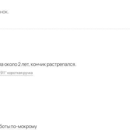
нок.
а около 2 лет, кончик растрепался.
 911" короткая ручка
аботы по-мокрому