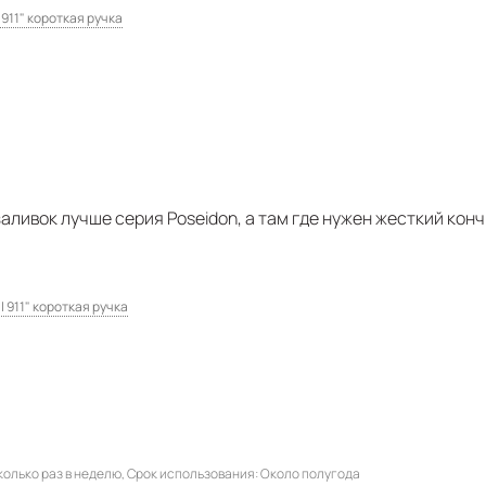
 911" короткая ручка
аливок лучше серия Poseidon, а там где нужен жесткий конч
l 911" короткая ручка
олько раз в неделю
Срок использования
Около полугода