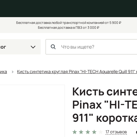
Бесплатная доставка любой транспортной компанией от 5 900 ₽
Бесплатная доставка в ПВЗ от 3 000 ₽
лог
тика
Кисть синтетика круглая Pinax "HI-TECH Aquarelle Quill 911"
Кисть синт
Pinax "HI-TE
911" коротк
17 отзывов