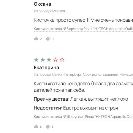
Оксана
Из города
Москва
Кисточка просто супер!!! Мне очень понрав
Кисть синтетика №6 круглая Pinax "HI-TECH Aquarelle Quill
2
0
Екатерина
Из города
Санкт-Петербург
Срок использования
Меньше
Кисти хватило ненадолго (брала два размера
деталей тоже так себе.
Преимущества:
Легкая, выглядит неплохо
Недостатки:
Быстро выходит из строя
Кисть синтетика №10 круглая Pinax "HI-TECH Aquarelle Quil
4
1