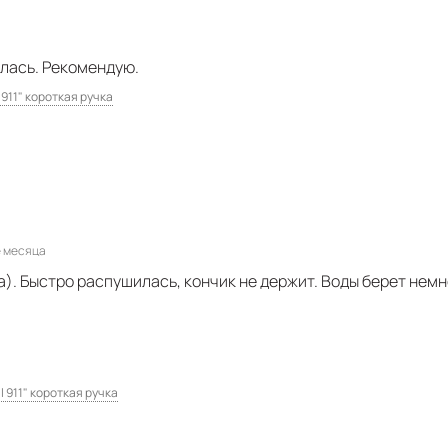
илась. Рекомендую.
 911" короткая ручка
 месяца
). Быстро распушилась, кончик не держит. Воды берет немног
l 911" короткая ручка