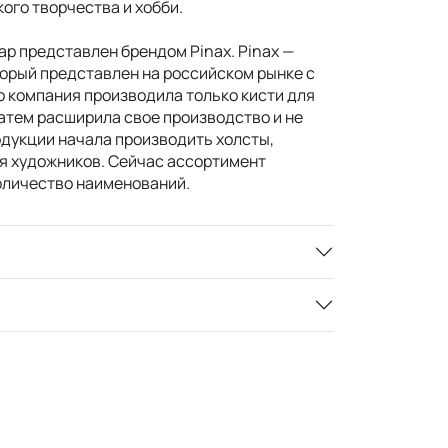
го творчества и хобби.
р представлен брендом Pinax. Pinax —
торый представлен на российском рынке с
о компания производила только кисти для
затем расширила свое производство и не
одукции начала производить холсты,
я художников. Сейчас ассортимент
оличество наименований.