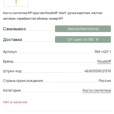
Кисть синтетика №1 круглая Roubloff "start" ручка короткая, желтая
матовая, серебристая обойма, номер №1
Самовывоз
Завтра/бесплатно
Доставка
От 1 дня / от 180
Артикул
Rbf-rs21-1
Бренд
Roubloff
Штрих-код
4690559021319
Страна происхождения
Россия
Категория
Кисти синтетика
Нет в наличии