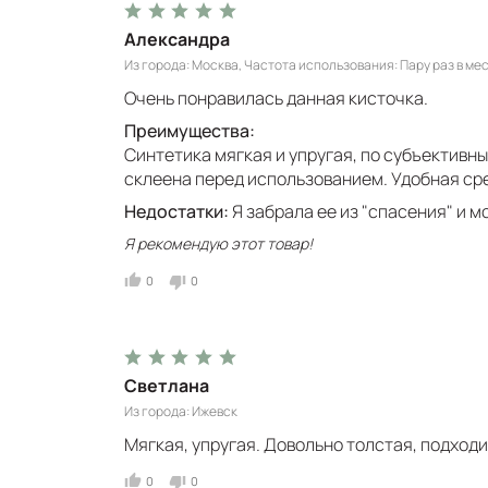
Александра
Из города
Москва
Частота использования
Пару раз в ме
Очень понравилась данная кисточка.
Преимущества:
Синтетика мягкая и упругая, по субъективн
склеена перед использованием. Удобная сре
Недостатки:
Я забрала ее из "спасения" и м
Я рекомендую этот товар!
0
0
Светлана
Из города
Ижевск
Мягкая, упругая. Довольно толстая, подход
0
0