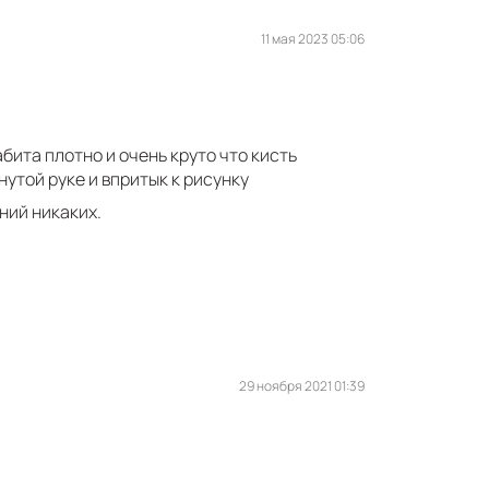
11 мая 2023 05:06
бита плотно и очень круто что кисть
утой руке и впритык к рисунку
ний никаких.
29 ноября 2021 01:39