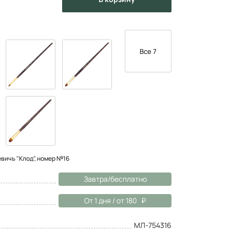
Все 7
вичъ "Клод", номер №16
Завтра/бесплатно
От 1 дня / от 180
МЛ-754316