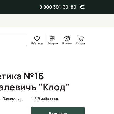
8 800 301-30-80
Избранное
0 бонусов
Профиль
Корзина
етика №16
алевичъ "Клод"
Поделиться
В избранное
в корзину