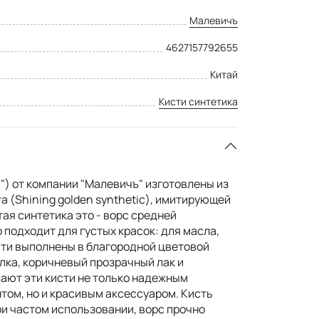
Малевичъ
4627157792655
Китай
Кисти синтетика
д") от компании "Малевичъ" изготовлены из
а (Shining golden synthetic), имитирующей
ая синтетика это - ворс средней
 подходит для густых красок: для масла,
исти выполнены в благородной цветовой
лка, коричневый прозрачный лак и
ают эти кисти не только надежным
ом, но и красивым аксессуаром. Кисть
и частом использовании, ворс прочно