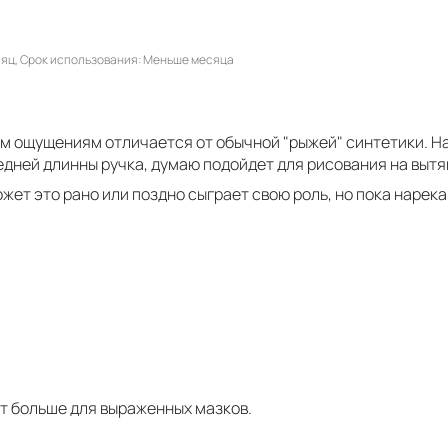
сяц
Срок использования
Меньше месяца
ым ощущениям отличается от обычной "рыжей" синтетики. На
дней длинны ручка, думаю подойдет для рисования на вытян
ожет это рано или поздно сыграет свою роль, но пока нарека
ит больше для выраженных мазков.