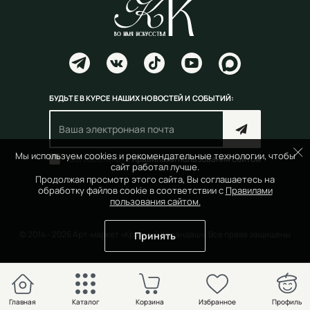
БУДЬТЕ В КУРСЕ НАШИХ НОВОСТЕЙ И СОБЫТИЙ:
Мы используем cookies и рекомендательные технологии, чтобы
Согласен(на) с
правилами пользования сайтом
сайт работал лучше.
Продолжая просмотр этого сайта, Вы соглашаетесь на
обработку файлов cookie в соответствии с
Правилами
пользования сайтом.
© 2014 - 2026 Арт-маркет «Красный Карандаш». Все права защищены
Принять
Главная
Каталог
Корзина
Избранное
Профиль