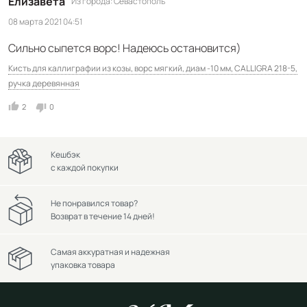
Елизавета
Из города
Севастополь
08 марта 2021 04:51
Сильно сыпется ворс! Надеюсь остановится)
Кисть для каллиграфии из козы, ворс мягкий, диам -10 мм, CALLIGRA 218-5,
ручка деревянная
2
0
Кешбэк
с каждой покупки
Не понравился товар?
Возврат в течение 14 дней!
Самая аккуратная и надежная
упаковка товара