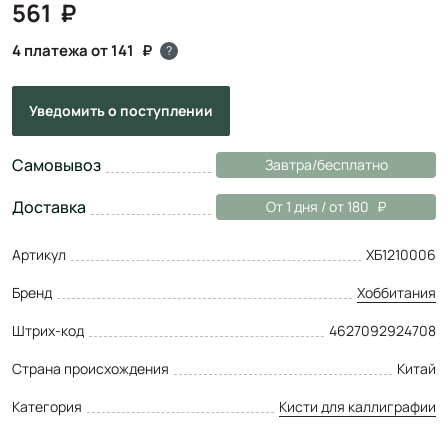
561
4 платежа от 141
?
Уведомить
о поступлении
Самовывоз
Завтра/бесплатно
Доставка
От 1 дня / от 180
Артикул
ХБ1210006
Бренд
Хоббитания
Штрих-код
4627092924708
Страна происхождения
Китай
Категория
Кисти для каллиграфии