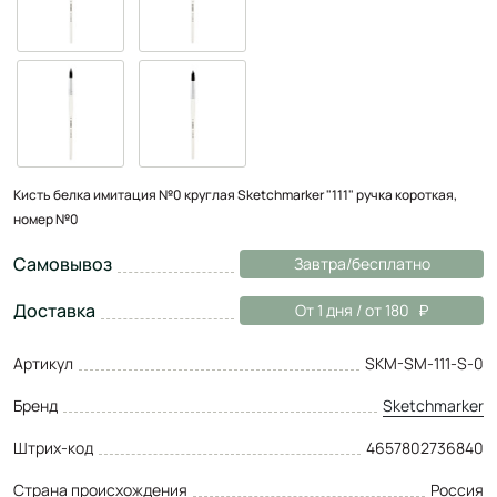
Кисть белка имитация №0 круглая Sketchmarker "111" ручка короткая,
номер №0
Самовывоз
Завтра/бесплатно
Доставка
От 1 дня / от 180
Артикул
SKM-SM-111-S-0
Бренд
Sketchmarker
Штрих-код
4657802736840
Страна происхождения
Россия