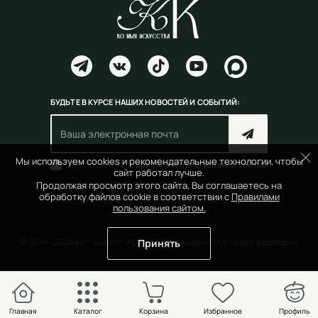
БУДЬТЕ В КУРСЕ НАШИХ НОВОСТЕЙ И СОБЫТИЙ:
Мы используем cookies и рекомендательные технологии, чтобы
Согласен(на) с
правилами пользования сайтом
сайт работал лучше.
Продолжая просмотр этого сайта, Вы соглашаетесь на
обработку файлов cookie в соответствии с
Правилами
пользования сайтом.
© 2014 - 2026 Арт-маркет «Красный Карандаш». Все права защищены
Принять
Главная
Каталог
Корзина
Избранное
Профиль