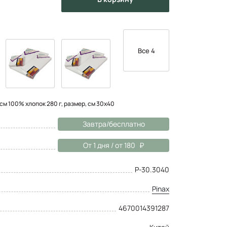
Все 4
см 100% хлопок 280 г, размер, см 30х40
Завтра/бесплатно
От 1 дня / от 180
P-30.3040
Pinax
4670014391287