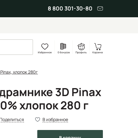
8 800 301-30-80
Избранное
0 бонусов
Профиль
Корзина
Pinax, хлопок 280г
одрамнике 3D Pinax
0% хлопок 280 г
Поделиться
В избранное
в корзину