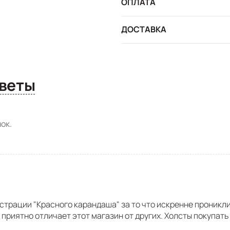
ОПЛАТА
ДОСТАВКА
сы и ответы
ок.
трации "Красного карандаша" за то что искренне проникли
приятно отличает этот магазин от других. Холсты покупать 