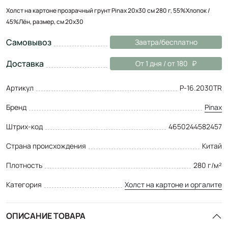
Холст на картоне прозрачный грунт Pinax 20х30 см 280 г, 55%Хлопок /
45%Лён, размер, см 20x30
Самовывоз
Завтра/бесплатно
Доставка
От 1 дня / от 180
Артикул
P-16.2030TR
Бренд
Pinax
Штрих-код
4650244582457
Страна происхождения
Китай
Плотность
280 г/м²
Категория
Холст на картоне и оргалите
ОПИСАНИЕ ТОВАРА