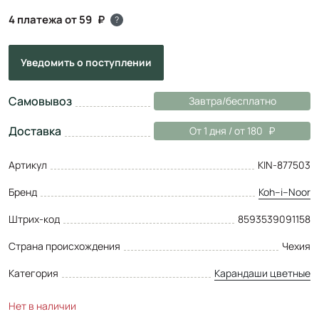
4 платежа от 59
?
Уведомить
о поступлении
Самовывоз
Завтра/бесплатно
Доставка
От 1 дня / от 180
Артикул
KIN-877503
Бренд
Koh–i–Noor
Штрих-код
8593539091158
Страна происхождения
Чехия
Категория
Карандаши цветные
Нет в наличии