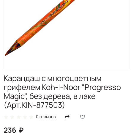
Карандаш с многоцветным
грифелем Koh-I-Noor "Progresso
Magic", без дерева, в лаке
(Арт.KIN-877503)
0 отзывов
236