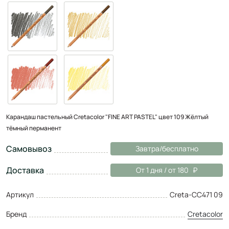
Карандаш пастельный Cretacolor "FINE ART PASTEL" цвет 109 Жёлтый
тёмный перманент
Самовывоз
Завтра/бесплатно
Доставка
От 1 дня / от 180
Артикул
Creta-CC471 09
Бренд
Cretacolor