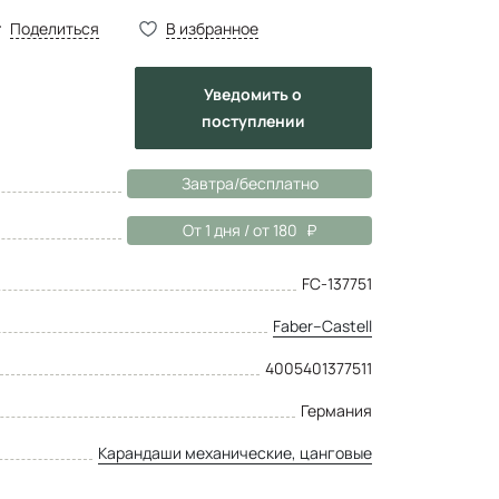
Поделиться
В избранное
Уведомить
о
поступлении
Завтра/бесплатно
От 1 дня / от 180
FC-137751
Faber–Сastell
4005401377511
Германия
Карандаши механические, цанговые