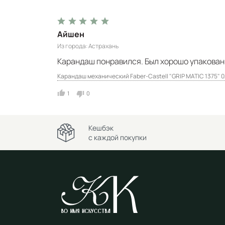
Айшен
Из города
Астрахань
Карандаш понравился. Был хорошо упакован
Карандаш механический Faber-Castell "GRIP MATIC 1375" 0
1
0
Кешбэк
с каждой покупки