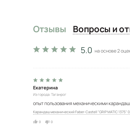
Отзывы
Вопро
5.0
на основе
2
оцен
Екатерина
Из города
Таганрог
опыт пользования механическими карандаша
Карандаш механический Faber-Castell "GRIP MATIC 1375" 0
0
0