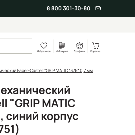
8 800 301-30-80
Избранное
0 бонусов
Профиль
Корзина
еский Faber-Castell "GRIP MATIC 1375" 0,7 мм
механический
ll "GRIP MATIC
м, синий корпус
751)