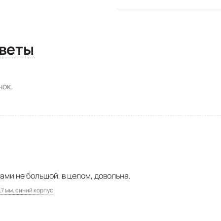
сы и ответы
ок.
ми не большой, в целом, довольна.
,7 мм, синий корпус